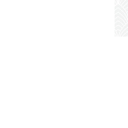
act
ue Michel Ange 75016 PARIS
:
(+33) 9 52 04 04 16