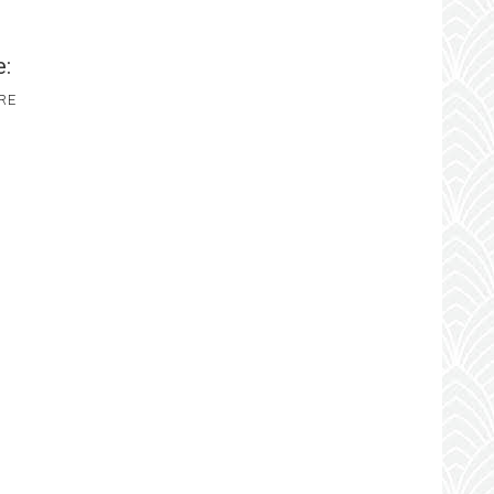
e:
RE