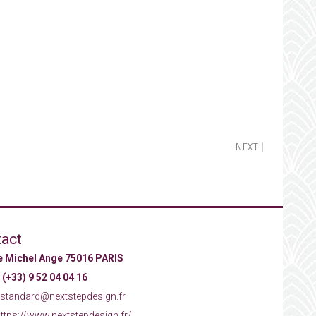
NEXT
act
ue Michel Ange 75016 PARIS
:
(+33) 9 52 04 04 16
standard@nextstepdesign.fr
ttps://www.nextstepdesign.fr/