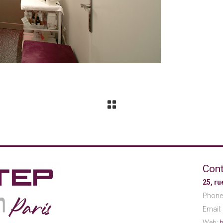
Cont
25, r
Phone
Email:
Web:
h